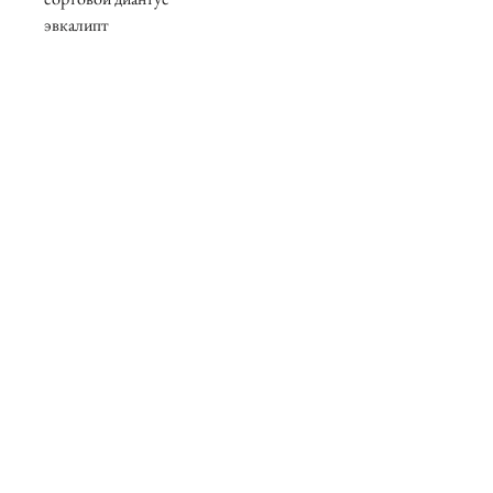
эвкалипт
В составе присутствуют сезонные
цветы, возможны замены.
Обязательно позвоните нам, чтобы
мы уточнили все мельчайшие детали
свадебного букета!!
О нас
Контакты
Вакансии
Возврат товаров