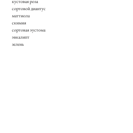
кустовая роза
сортовой диантус
маттиола
скимия
сортовая эустома
эвкалипт
зелень
В составе присутствуют сезонные
цветы, возможны замены.
О нас
Контакты
Вакансии