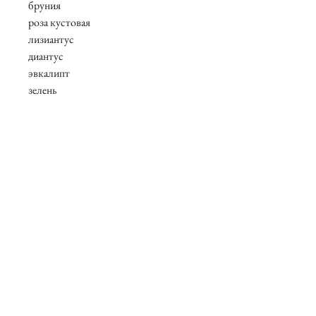
бруния
роза кустовая
лизиантус
диантус
эвкалипт
зелень
В составе присутствуют сезонные
цветы, возможны замены.
О нас
Контакты