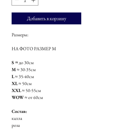
Добавить в корзину
Размеры:
НА ФОТО РАЗМЕР М
S ≈
до 30см
М
≈ 30-35см
L
≈ 35-40см
XL
≈ 50см
XXL
≈ 50-55см
WOW
≈ от 60см
Состав:
калла
роза