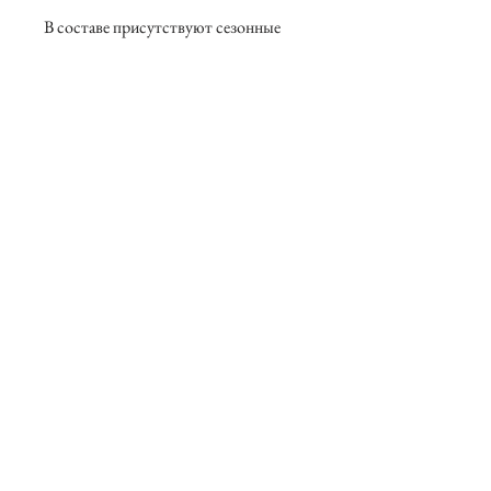
В составе присутствуют сезонные 
цветы, возможны замены.
О нас
Контакты
Вакансии
Возврат товаров
Договор оферты
Политика конфидициальности