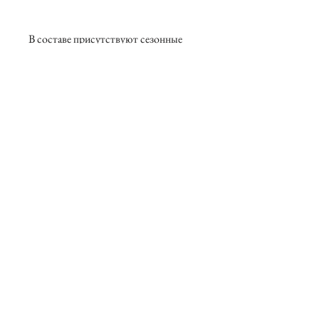
В составе присутствуют сезонные
цветы, возможны замены.
О нас
Контакты
Вакансии
Возврат товаров
Договор оферты
Политика конфидициальности