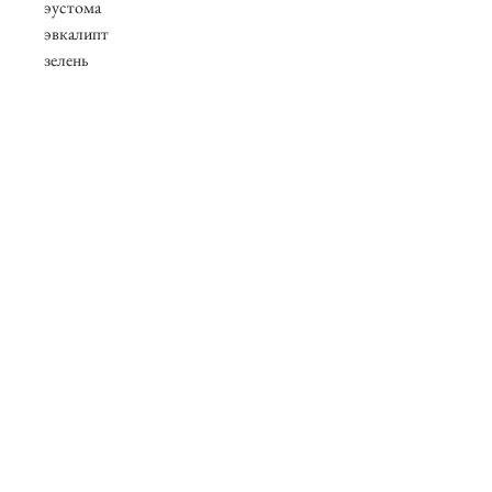
эустома
эвкалипт
зелень
В составе присутствуют сезонные
цветы, возможны замены.
О нас
Контакты
Вакансии
Возврат товаров
Договор оферты
Политика конфидициальности