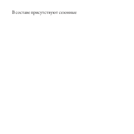
В составе присутствуют сезонные
цветы, возможны замены.
О нас
Контакты
Вакансии
Возврат товаров
Договор оферты
Политика конфидициальности