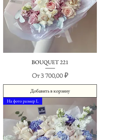
BOUQUET 221
Цена со скидкой
От
3 700,00 ₽
Добавить в корзину
На фото размер L