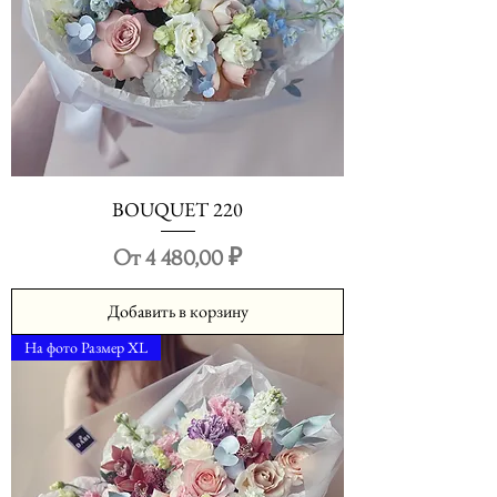
BOUQUET 220
Цена со скидкой
От
4 480,00 ₽
Добавить в корзину
На фото Размер XL