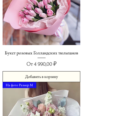
Букет розовых Голландских тюльпанов
Цена со скидкой
От
4 990,00 ₽
Добавить в корзину
На фото Размер М