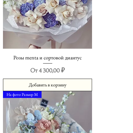
Розы menta и сортовой диантус
Цена со скидкой
От
4 300,00 ₽
Добавить в корзину
На фото Размер М