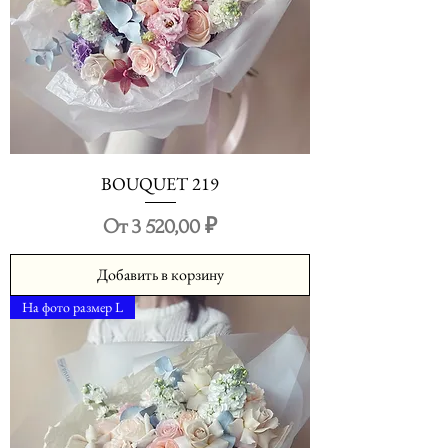
BOUQUET 219
Цена со скидкой
От
3 520,00 ₽
Добавить в корзину
На фото размер L