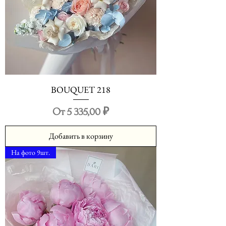
BOUQUET 218
Цена со скидкой
От
5 335,00 ₽
Добавить в корзину
На фото 9шт.