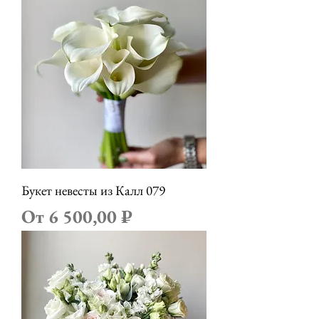
Букет невесты из Калл 079
Цена со скидкой
От
6 500,00 ₽